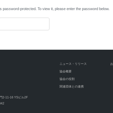
is password-protected. To view it, please enter the password below.
ニュース・リリース
協会概要
協会の役割
関連団体との連携
-11-16 YSビル2F
842