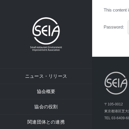
Skip
This content 
to
content
Password:
ニュース・リリース
協会概要
〒105-0012
協会の役割
東京都港区芝大門2
TEL 03-6409-6
関連団体との連携